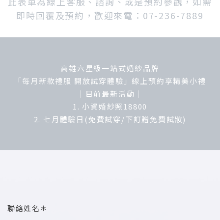
此表單為線上客服、諮詢、或是預約參觀，如需
即時回覆及預約，歡迎來電：07-236-7889
高雄六星級一站式婚紗品牌
「每月新款禮服 開放試穿體驗」線上預約享精美小禮
｜目前最新活動｜
1. 小資婚紗照18800
2. 七月體驗日(免費試穿/下訂贈免費試妝)
聯絡姓名＊