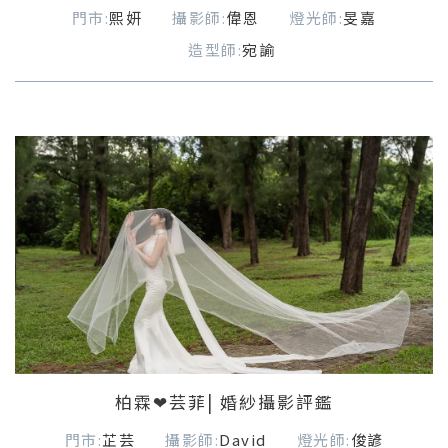
門市:
熙妍
攝影師:
偉恩
燈光師:
旻嘉
造型師:
宛諭
柏霖❤芸菲| 婚紗攝影評鑑
門市:
芷芸
攝影師:
David
燈光師:
俊諺