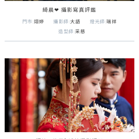
綺晨❤ 攝影寫真評鑑
門市:
翊婷
攝影師:
大語
燈光師:
瑞祥
造型師:
采慈