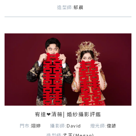
造型師:
郁晨
宥達❤清薇| 婚紗攝影評鑑
門市:
翊婷
攝影師:
David
燈光師:
俊諺
造型師:
孟玉(Megan)