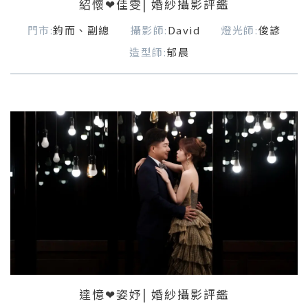
紹懷❤佳雯| 婚紗攝影評鑑
門市:
鈞而、副總
攝影師:
David
燈光師:
俊諺
造型師:
郁晨
達憶❤姿妤| 婚紗攝影評鑑