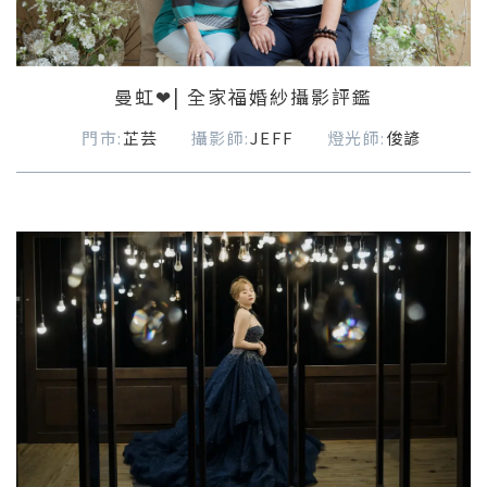
曼虹❤| 全家福婚紗攝影評鑑
門市:
芷芸
攝影師:
JEFF
燈光師:
俊諺