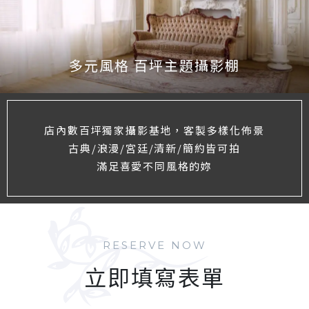
多元風格 百坪主題攝影棚
店內數百坪獨家攝影基地，客製多樣化佈景
古典/浪漫/宮廷/清新/簡約皆可拍
滿足喜愛不同風格的妳
RESERVE NOW
立即填寫表單