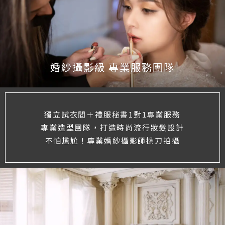
婚紗攝影級 專業服務團隊
獨立試衣間＋禮服秘書1對1專業服務
專業造型團隊，打造時尚流行妝髮設計
不怕尷尬！專業婚紗攝影師操刀拍攝