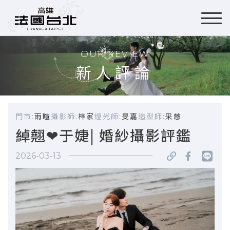
OUR REVIEW
新人評論
門市:
雨暄
攝影師:
梓家
燈光師:
旻嘉
造型師:
采慈
綽翹❤于婕| 婚紗攝影評鑑
2026-03-13