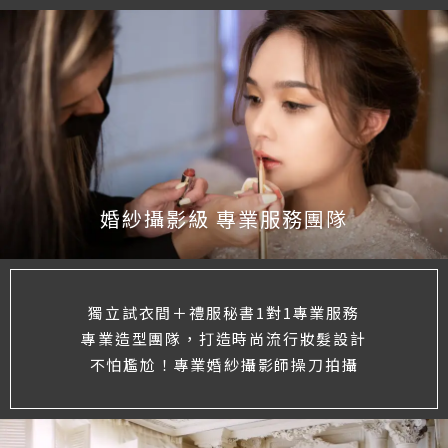
婚紗攝影級 專業服務團隊
獨立試衣間＋禮服秘書1對1專業服務
專業造型團隊，打造時尚流行妝髮設計
不怕尷尬！專業婚紗攝影師操刀拍攝