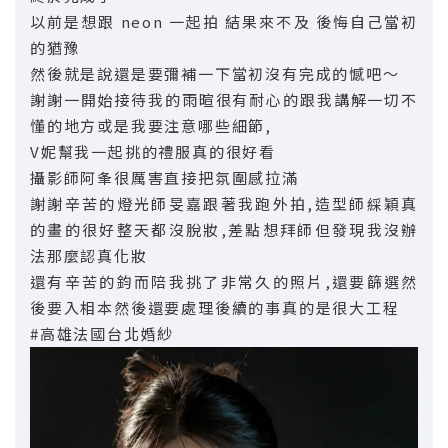
以前是想跟 neon 一起拍 結果來不及 後悔自己當初
的猶豫
然後就是說還是要彌補一下當初沒有完成的憾吧〜
謝謝一開始接待我的雨暄很有耐心的跟我講解一切不
懂的地方或是我要注意哪些細節,
V妮幫我一起挑的禮服真的很好看
攝影師阿夆很厲害直接把氛圍感拉滿
謝謝辛苦的燈光師旻嘉跟著我跑外拍,造型師綵穎真
的畫的很好整天都沒脫妝,差點想拜師但發現我沒辦
法那麼認真化妝
還有辛苦的鈞而陪我挑了非常久的照片,還要篩選然
後要入相本然後還要處理後續的事真的是很大工程
#高雄法國台北婚紗