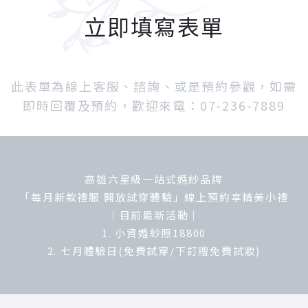
立即填寫表單
此表單為線上客服、諮詢、或是預約參觀，如需
即時回覆及預約，歡迎來電：07-236-7889
高雄六星級一站式婚紗品牌
「每月新款禮服 開放試穿體驗」線上預約享精美小禮
｜目前最新活動｜
1. 小資婚紗照18800
2. 七月體驗日(免費試穿/下訂贈免費試妝)