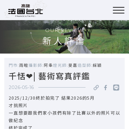
OUR REVIEW
新人評論
門市:
雨暄
攝影師:
阿夆
燈光師:
旻嘉
造型師:
綵穎
千恬❤| 藝術寫真評鑑
2026-05-16
2025/12/30終於拍完了 結果2026的5月
才挑照片
一直想要跟我們家小孩們有除了比賽以外的照片可以
做紀念
終於完成了