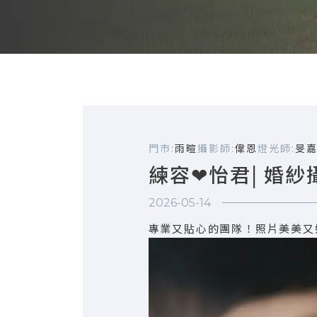
門市:
雨暄
攝影師:
偉恩
燈光師:
旻
練容❤怡君| 婚紗
2026-05-14
專業又貼心的團隊！照片美美又