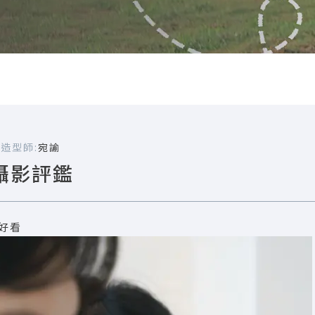
嘉
造型師:
宛諭
攝影評鑑
好看