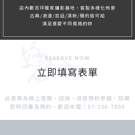
店內數百坪獨家攝影基地，客製多樣化佈景
古典/浪漫/宮廷/清新/簡約皆可拍
滿足喜愛不同風格的妳
RESERVE NOW
立即填寫表單
此表單為線上客服、諮詢、或是預約參觀，如需
即時回覆及預約，歡迎來電：07-236-7889