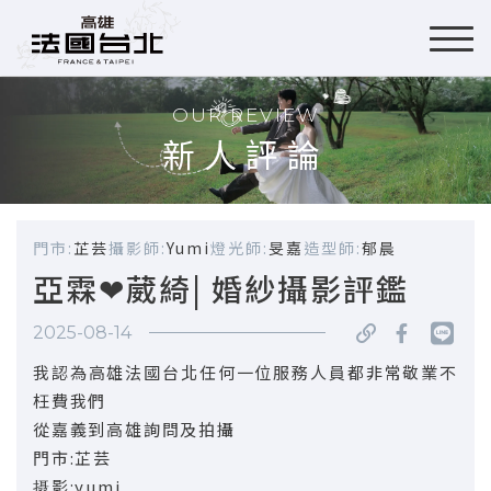
OUR REVIEW
新人評論
門市:
芷芸
攝影師:
Yumi
燈光師:
旻嘉
造型師:
郁晨
亞霖❤葳綺| 婚紗攝影評鑑
2025-08-14
我認為高雄法國台北任何一位服務人員都非常敬業不
枉費我們
從嘉義到高雄詢問及拍攝
門市:芷芸
摄影:yumi