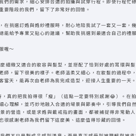
我們的需求，細心安排合適的拍攝與試穿行程。即使行程忙
重要階段的我們，留下了非常好的回憶。
，在挑選訂婚與婚紗禮服時，耐心地陪我試了一套又一套，
總能給予專業又貼心的建議，幫助我挑選到最適合自己的禮
服喔～
這麼細緻又適合的妝容與髮型，並搭配了恰到好處的耳環與髮
老師，留下很美的樣子。老師溫柔又細心，在妝髮的過程中
客當天，能再次由老師為我完成造型，迎接人生重要的一天
拍攝時，真的把我拍得很「瘦」（這點一定要特別感謝😂）。
細心理解，並巧妙地融入合適的場景與節奏中，引導我們自
雪景的營造，或是求婚與戴戒指的畫面，都被捕捉得非常動人
也很感謝老師為我們留下這麼美、這麼值得珍藏的回憶。
我們不只是對成品感到滿意，而是真正感受到被理解與被承接的