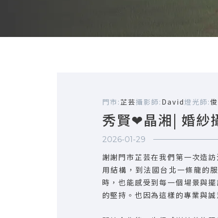
門市:
芷芸
攝影師:
David
燈光師:
俊
秀賢❤晶湘| 婚紗
2026-01-29
謝謝門市芷芸在我們第一次造訪
用結構，到法國台北一條龍的
時，也能感受到每一個場景與擺
的堅持。也因為這樣的專業與誠