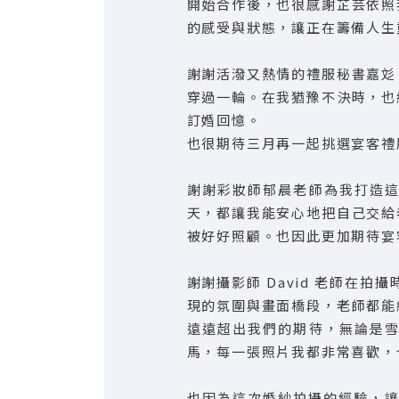
開始合作後，也很感謝芷芸依照
的感受與狀態，讓正在籌備人生
謝謝活潑又熱情的禮服秘書嘉彣
穿過一輪。在我猶豫不決時，也
訂婚回憶。
也很期待三月再一起挑選宴客禮
謝謝彩妝師郁晨老師為我打造
天，都讓我能安心地把自己交給
被好好照顧。也因此更加期待宴
謝謝攝影師 David 老師在
現的氛圍與畫面橋段，老師都能
遠遠超出我們的期待，無論是
馬，每一張照片我都非常喜歡，
也因為這次婚紗拍攝的經驗，讓