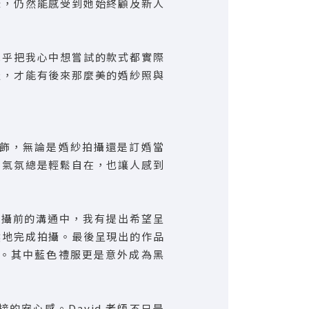
碌，仍然能感受到她始終顧及新人
幾乎把我心中想嘗試的款式都實際
服，才能有後來那麼美的婚紗照與
飾，無論是婚紗拍攝還是訂婚當
，氣氛總是輕鬆自在，也讓人感到
。
在拍攝前的溝通中，我有提出希望呈
然地完成拍攝。最後呈現出的作品
。其中藍色禮服更是意外成為黑
安心感。David 老師不只是