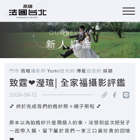
OUR REVIEW
新人評論
門市:
雨暄
攝影師:
Yumi
燈光師:
博能
造型師:
綵穎
致霆❤瀅瑄| 全家福攝影評鑑
2026-06-12
💕 終於完成我們的婚紗照＋親子照啦 💕
原本以為拍婚紗只是兩個人的事，沒想到這次把兒子
一起帶入鏡，留下屬於我們一家三口最珍貴的回憶
❤️