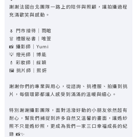
謝謝法國台北團隊一路上的陪伴與照顧，讓拍攝過程
充滿歡笑與感動。
🌷 門市接待｜雨暄
👗 禮服秘書｜唯萱
📸 攝影師｜Yumi
💡 燈光師｜博能
💄 彩妝師｜綵穎
🖼️ 挑片師｜熙妍
謝謝你們的專業與用心，從諮詢、挑禮服、拍攝到挑
片，每個環節都讓人感受到滿滿的溫暖與細心。
特別謝謝攝影團隊，面對活潑好動的小朋友依然超有
耐心，幫我們捕捉到許多自然又溫馨的畫面，讓婚紗
照不只是婚紗照，更成為我們一家三口幸福成長的紀
錄 📸✨