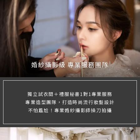
婚紗攝影級 專業服務團隊
獨立試衣間＋禮服秘書1對1專業服務
專業造型團隊，打造時尚流行妝髮設計
不怕尷尬！專業婚紗攝影師操刀拍攝