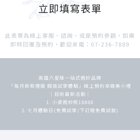
立即填寫表單
此表單為線上客服、諮詢、或是預約參觀，如需
即時回覆及預約，歡迎來電：07-236-7889
高雄六星級一站式婚紗品牌
「每月新款禮服 開放試穿體驗」線上預約享精美小禮
｜目前最新活動｜
1. 小資婚紗照18800
2. 七月體驗日(免費試穿/下訂贈免費試妝)