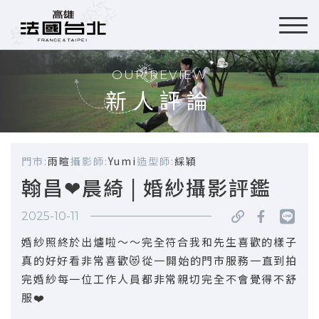
OUR REVIEW
新人評論
門市:
雨暄
攝影師:
Yumi
造型師:
綵穎
翰昌❤晨綺 | 婚紗攝影評鑑
2025-10-11
婚紗照終於出爐啦～～完全符合我和先生喜歡的樣子
真的好好看非常喜歡😻從一開始的門市服務一直到拍
完婚紗每一位工作人員都非常親切完全不會覺得不舒
服❤️