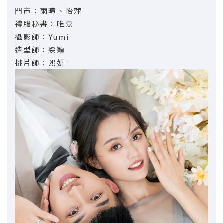
門市：雨暄、怡萍
禮服秘書：唯嘉
攝影師：Yumi
造型師：綵穎
挑片師：熙妍