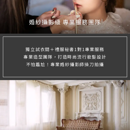
婚紗攝影級 專業服務團隊
獨立試衣間＋禮服秘書1對1專業服務
專業造型團隊，打造時尚流行妝髮設計
不怕尷尬！專業婚紗攝影師操刀拍攝