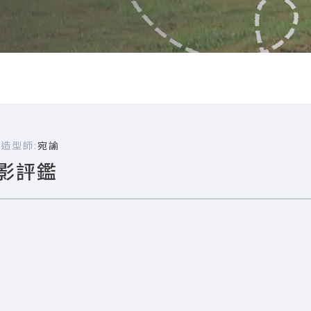
嘉
造型師:
宛諭
攝影評鑑
芸