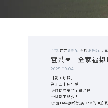
門市:
芷芸
攝影師:
偉恩
燈光師:
旻
雲棻❤ | 全家福
2025-09-04
［愛。珍藏］
為了五十週年婚
我們排除萬難全員合體
一個都不能少！
👉從14年前都沒換line的 #芷