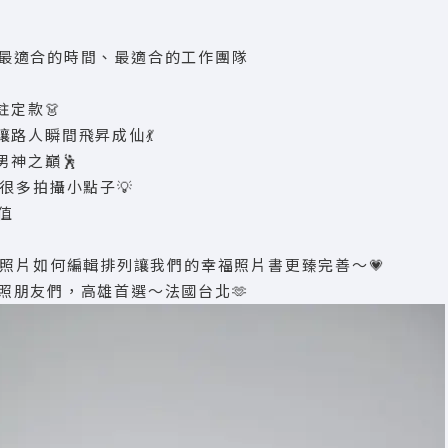
最適合的時間、最適合的工作團隊
註定款👗
讓路人瞬間飛昇成仙💃
男神之巔🕺
很多拍攝小點子💡
值
出照片如何編輯排列讓我們的幸福照片書更臻完善～💗
照朋友們，高雄首選～法國台北🫶