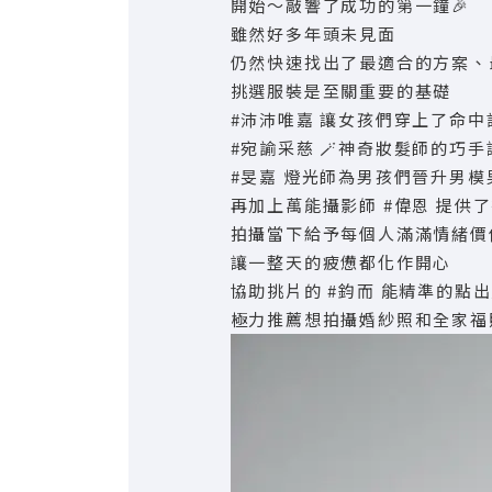
開始～敲響了成功的第一鐘🎉
雖然好多年頭未見面
仍然快速找出了最適合的方案、
挑選服裝是至關重要的基礎
#沛沛唯嘉 讓女孩們穿上了命中
#宛諭采慈 🪄神奇妝髮師的巧手
#旻嘉 燈光師為男孩們晉升男模
再加上萬能攝影師 #偉恩 提供了
拍攝當下給予每個人滿滿情緒價
讓一整天的疲憊都化作開心
協助挑片的 #鈞而 能精準的點
極力推薦想拍攝婚紗照和全家福