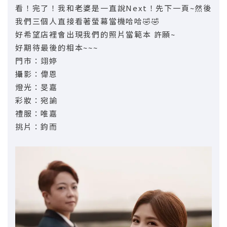
看！完了！我和老婆是一直說Next！先下一頁~然後
我們三個人直接看著螢幕當機哈哈🤣🤣
好希望店裡會出現我們的照片當範本 許願~
好期待最後的相本~~~
門市：翊婷
攝影：偉恩
燈光：旻嘉
彩妝：宛諭
禮服：唯嘉
挑片：鈞而