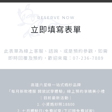
RESERVE NOW
立即填寫表單
此表單為線上客服、諮詢、或是預約參觀，如需
即時回覆及預約，歡迎來電：07-236-7889
高雄六星級一站式婚紗品牌
「每月新款禮服 開放試穿體驗」線上預約享精美小禮
｜目前最新活動｜
1. 小資婚紗照18800
2. 七月體驗日(免費試穿/下訂贈免費試妝)