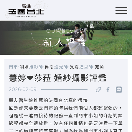
OUR REVIEW
新人評論
門市:
翊婷
攝影師:
偉恩
燈光師:
旻嘉
造型師:
宛諭
慧婷❤莎菈 婚紗攝影評鑑
2026-02-09
朋友醫生娘推薦的法國台北真的很棒
回想那天要走去門市的時候我們兩個人都超緊張的，
但是從一進門接待的服務一直到門市小姐的介紹對談
過程都完全很放鬆，沒有任何推銷但是要注意一下單
子上的價錢有沒有寫對，因為我遇到門市小姐少寫了