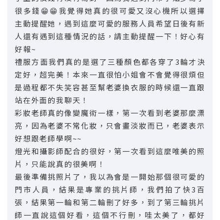
很多錢😁😁我覺得她真的很可愛又沒心機所以選擇
主動提醒她，遇到這麼可愛的服務人員希望日後有新
人還有遇到這種情況的話，請主動提醒一下！好心有
好報~
禮服方面我們真的是選了三種顏色都各穿了3輪才決
定好，超完美！本來一直很怕小姐會不會覺得很煩但
是過程都不失笑容甚至幫老婆換衣服的時候還一直跟
站在外面的我聊天！
彩妝老師真的像變魔術一樣，第一次看到老婆那麼漂
亮，因為老婆不常化妝，只會畫淡妝而已，老婆表示
好想跟老師學啊~~
燈光和攝影師配合的很好，第一次看到這麼唯美的照
片，只能說真的很美啊！
最後準備挑照片了，我以為會是一開始那個很可愛的
門市人員，結果是專業的挑片師，我們拍了快3百
張，結果第一輪和第二輪刪了好多，到了第三輪挑片
師一直說這個好看，這個不行刪，哇太美了，都好