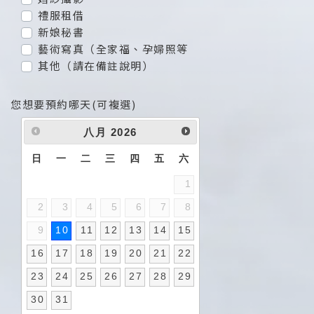
禮服租借
新娘秘書
藝術寫真（全家福、孕婦照等
其他（請在備註說明）
您想要預約哪天(可複選)
八月
2026
日
一
二
三
四
五
六
1
2
3
4
5
6
7
8
9
10
11
12
13
14
15
16
17
18
19
20
21
22
23
24
25
26
27
28
29
30
31