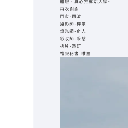
體驗，真心推薦給大家~
再次謝謝
門市-雨暄
攝影師-梓家
燈光師-育人
彩妝師-采慈
挑片-熙妍
禮服秘書-唯嘉