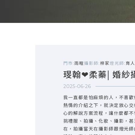
門市:
雨暄
攝影師:
梓家
燈光師:
育
琝翰❤柔蓁| 婚紗
2025-06-26
我一直都是怕麻煩的人，不喜歡
熱情的介紹之下，就決定放心交
心的解說方案流程，讓什麼都不
挑禮服、拍攝、化妝、攝影，甚
在，拍攝當天在攝影師跟燈光師