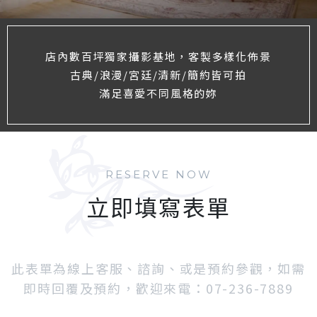
店內數百坪獨家攝影基地，客製多樣化佈景
古典/浪漫/宮廷/清新/簡約皆可拍
滿足喜愛不同風格的妳
RESERVE NOW
立即填寫表單
此表單為線上客服、諮詢、或是預約參觀，如需
即時回覆及預約，歡迎來電：07-236-7889