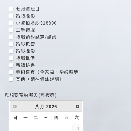
七月體驗日
婚禮攝影
小資拍婚紗$18800
二手禮服
禮服預約試穿/諮詢
婚紗包套
婚紗攝影
禮服租借
新娘秘書
藝術寫真（全家福、孕婦照等
其他（請在備註說明）
您想要預約哪天(可複選)
八月
2026
日
一
二
三
四
五
六
1