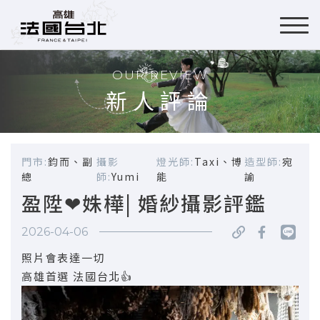
OUR REVIEW
新人評論
門市:
鈞而、副
攝影
燈光師:
Taxi、博
造型師:
宛
總
師:
Yumi
能
諭
盈陞❤姝樺| 婚紗攝影評鑑
2026-04-06
照片會表達一切
高雄首選 法國台北👍