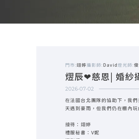
門市:
翊婷
攝影師:
David
燈光師:
俊
熤辰❤慈恩| 婚紗
2026-07-02
在法國台北團隊的協助下，我們
天遇到豪雨，但我們仍在棚內玩
接待：翊婷
禮服秘書：V妮