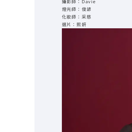
攝影師：Davie
燈光師：俊諺
化妝師：采慈
選片：熙妍