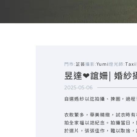
門市:
芷芸
攝影:
Yumi
燈光師:
Taxi
昱達❤誼姍| 婚紗
2025-05-06
自選婚紗以迄拍攝、揀圖，過程
衣款繁多，華美精緻，試衣時有
拍全家福以誌紀念。拍攝當日，
於選片，張張佳作，難以取捨，