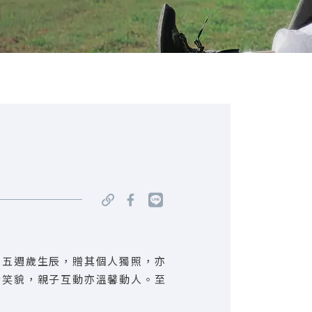
兒五週歲生辰，贈其個人獨照，亦
情笑貌，親子互動亦溫馨動人。至