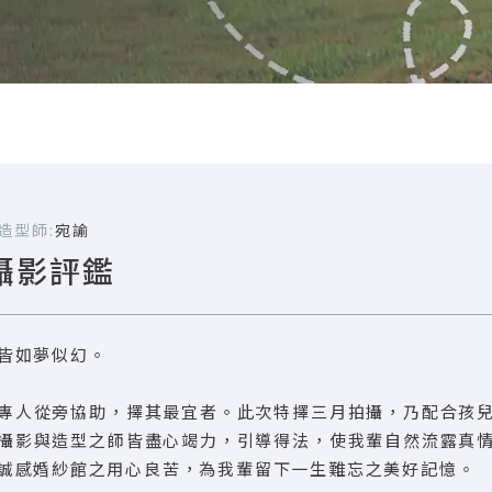
造型師:
宛諭
攝影評鑑
皆如夢似幻。
專人從旁協助，擇其最宜者。此次特擇三月拍攝，乃配合孩
攝影與造型之師皆盡心竭力，引導得法，使我輩自然流露真
誠感婚紗館之用心良苦，為我輩留下一生難忘之美好記憶。