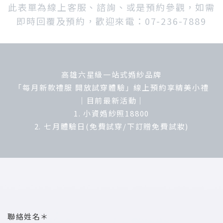
此表單為線上客服、諮詢、或是預約參觀，如需
即時回覆及預約，歡迎來電：07-236-7889
高雄六星級一站式婚紗品牌
「每月新款禮服 開放試穿體驗」線上預約享精美小禮
｜目前最新活動｜
1. 小資婚紗照18800
2. 七月體驗日(免費試穿/下訂贈免費試妝)
聯絡姓名＊