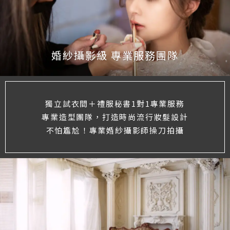
婚紗攝影級 專業服務團隊
獨立試衣間＋禮服秘書1對1專業服務
專業造型團隊，打造時尚流行妝髮設計
不怕尷尬！專業婚紗攝影師操刀拍攝