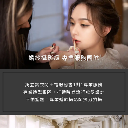
婚紗攝影級 專業服務團隊
獨立試衣間＋禮服秘書1對1專業服務
專業造型團隊，打造時尚流行妝髮設計
不怕尷尬！專業婚紗攝影師操刀拍攝