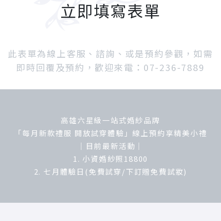
立即填寫表單
此表單為線上客服、諮詢、或是預約參觀，如需
即時回覆及預約，歡迎來電：07-236-7889
高雄六星級一站式婚紗品牌
「每月新款禮服 開放試穿體驗」線上預約享精美小禮
｜目前最新活動｜
1. 小資婚紗照18800
2. 七月體驗日(免費試穿/下訂贈免費試妝)