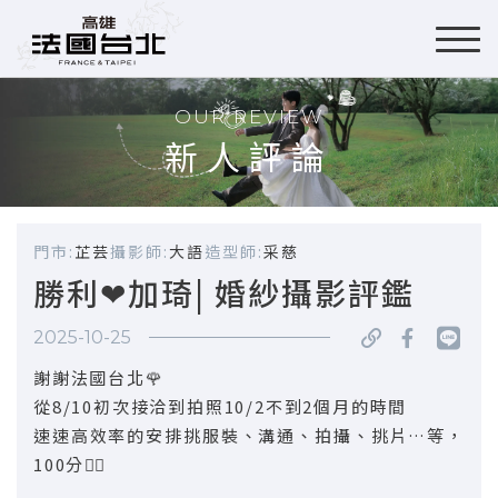
OUR REVIEW
新人評論
門市:
芷芸
攝影師:
大語
造型師:
采慈
勝利❤加琦| 婚紗攝影評鑑
2025-10-25
謝謝法國台北🌹
從8/10初次接洽到拍照10/2不到2個月的時間
速速高效率的安排挑服裝、溝通、拍攝、挑片…等，
100分👍🏻