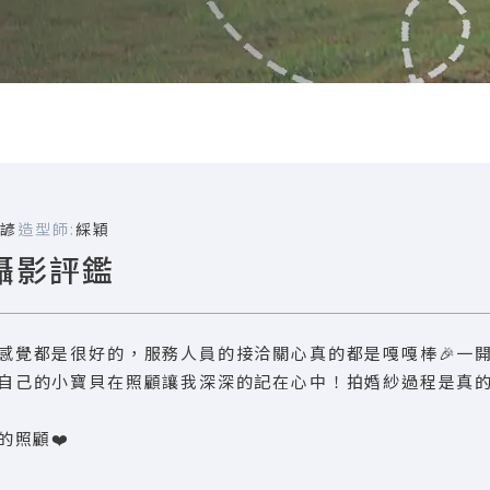
諺
造型師:
綵穎
攝影評鑑
感覺都是很好的，服務人員的接洽關心真的都是嘎嘎棒🎉一
自己的小寶貝在照顧讓我深深的記在心中！拍婚紗過程是真
的照顧❤️