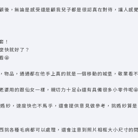
顧後，無論是感受還是顧我兒子都是很認真在對待，讓人感
套！
麼快就好了？
🤩
，物品，通通都在他手上真的就是一個移動的城堡，敬業看不
老婆用的跟仙女一樣，親切力十足👍還有具備很多小零件呢
試婚紗，速度快也不馬乎，還會提供意見做參考，挑婚紗算是
東挑西挑各種毛病都可以處理，還會注意到照片相框大小尺寸的