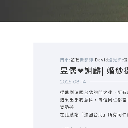
門市:
芷芸
攝影師:
David
燈光師:
俊
昱儒❤謝麟| 婚紗
2025-08-14
從進到法國台北的門之後，所有
結果出乎我意料，每位同仁都當
姿勢🤣
在此感謝「法國台北」所有同仁