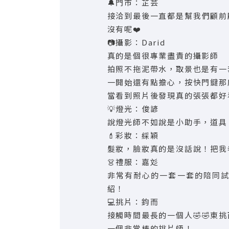
🔔門市：芷芸
接洽到最後一直都是幫我們顧前
沒有呢❤️
📷攝影：Darid
真的是個很專業盡責的攝影師
拍照不拖泥帶水，取景也是有一
一開始還有點擔心，按快門鍵那
當看到照片後發現真的張張都好看
💡燈光：俊諺
說燈光師不如說是小助手，道具
💄彩妝：綵穎
髮妝，臉妝真的是沒話說！把我
👗禮服：嘉彣
非常有耐心的一套一套的陪同
紹！
💻挑片：鈞而
接觸時間最長的一個人🤣🤣
一個非常棒的挑片師！