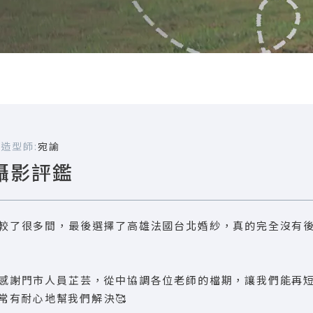
人
造型師:
宛諭
攝影評鑑
較了很多間，最後選擇了高雄法國台北婚紗，真的完全沒有
感謝門市人員芷芸，從中協調各位老師的檔期，讓我們能再
常有耐心地幫我們解決🥰