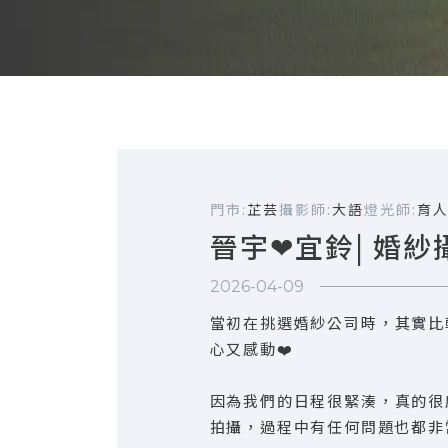
門市:
芷芸
攝影師:
大語
燈光師:
育
晉宇❤宜鈴| 婚紗
2026-04-09
當初在挑選婚紗公司時，其實比
心又感動❤️
因為我們的日程很緊湊，真的很
拍攝，過程中有任何問題也都非