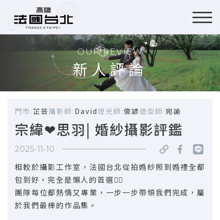
OUR REVIEW
新人評論
門市:
芷芸
攝影師:
David
燈光師:
俊諺
造型師:
宛諭
宗緯❤思羽| 婚紗攝影評鑑
2025-11-10
相較於攝影工作室，法國台北從拍婚紗照到婚禮全都
包到好，完全是懶人的首選✌🏻
團隊每位都熱情又專業，一步一步帶領我們完成，屬
於我們最棒的作品集。