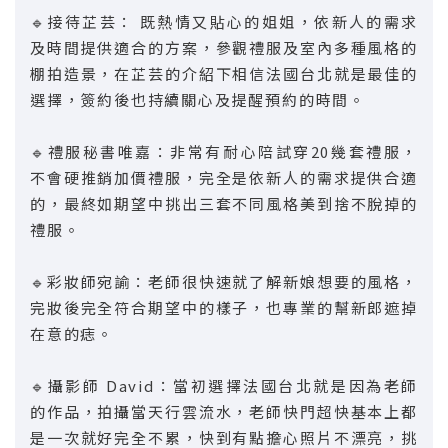
🔹接待芷芸： 既熱情又貼心的姐姐，依新人的需求
及時間提供適合的方案，參觀禮服及室內多種風格的
棚拍造景，在芷芸的介紹下相信法國台北就是最佳的
選擇，簽約後也持續關心及提醒預約的時間。
🔹禮服秘書唯嘉：非常有耐心陪試穿20幾套禮服，
不會硬推銷加價禮服，完全是依新人的需求提供合適
的，最終如期望中挑出三套不同風格美到捨不脫掉的
禮服。
🔹彩妝師宛諭：老師很快速就了解新娘想要的風格，
完妝後完全符合期望中的樣子，也專業的幫新郎遮掉
在意的痣。
🔹攝影師 David：當初選擇法國台北就是因為老師
的作品，拍攝當天行雲流水，老師快門超快基本上都
是一次就好完全不累，快到有點擔心照片不漂亮，挑