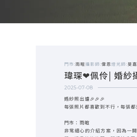
門市:
雨暄
攝影師:
偉恩
燈光師:
旻
瑋琛❤佩伶| 婚紗
2025-07-08
婚紗照出爐🎉🎉🎉
每張照片都喜歡到不行，每張都
門市：雨暄
非常細心的介紹方案，因為一