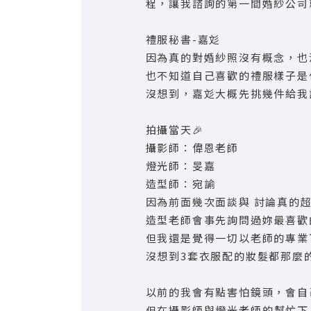
程，讓我諮詢的第一間婚紗公司
禮服秘書-嘉彣
因為真的對婚紗照沒有概念，也
也不知道自己喜歡的禮服樣子是
沒想到，嘉彣大概先挑幾件給我
拍攝當天🎉
攝影師：偉恩老師
燈光師：旻嘉
造型師：宛諭
因為前面幾次面談與 討論真的
造型老師會事先詢問過妳最喜歡
但我還是覺得一切以老師的專業
沒想到3套衣服配的妝髮都那麼的
以前的我會有點害怕鏡頭，會自
但在攝影師與燈光老師的幫忙下