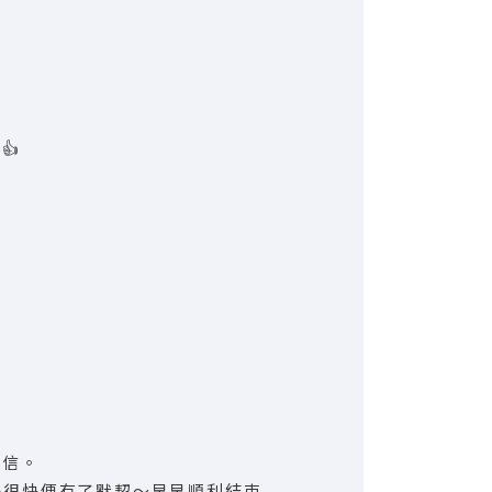
👍
自信。
好很快便有了默契～早早順利結束