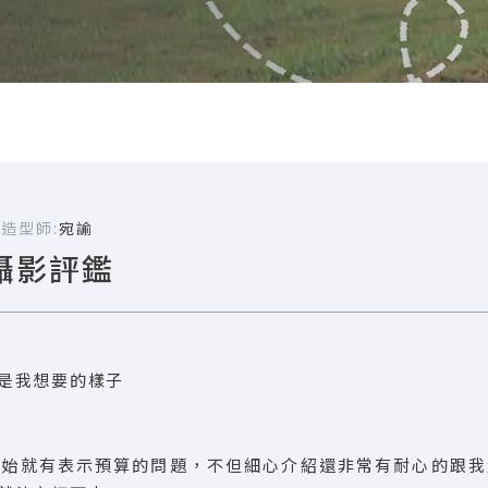
嘉
造型師:
宛諭
攝影評鑑
是我想要的樣子‪
開始就有表示預算的問題，不但細心介紹還非常有耐心的跟我