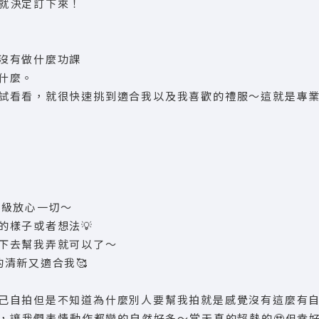
就決定訂下來！
沒有做什麼功課
什麼。
試看看，就很快速挑到適合我以及我喜歡的禮服～這就是專業
超級放心一切～
的樣子或者想法💡
下去幫我弄就可以了～
清新又適合我🥰
己自拍但是不知道為什麼別人要幫我拍就是感覺沒有這麼有
，讓我們表情動作都變的自然好多～當天真的超熱的🥹但幸