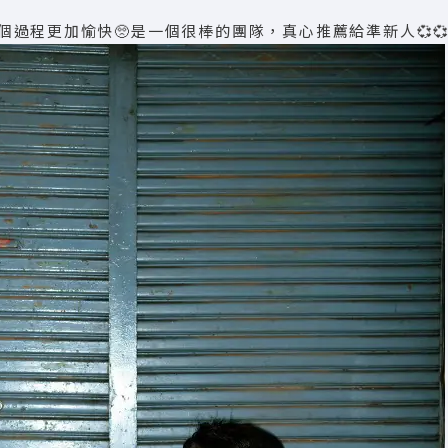
過程更加愉快🥺是一個很棒的團隊，真心推薦給準新人💞💞