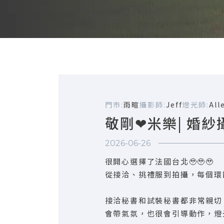
門市:
雨暄
攝影師:
Jeff
燈光師:
Al
敬剛❤米樂| 婚紗
2026-06-26
很開心選擇了法國台北🥹🥹🥹
從接洽、挑禮服到拍攝，每個環
接洽秘書和試裝秘書都非常親切
會帶氣氛，也很會引導動作，燈