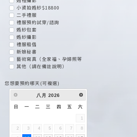
婚禮攝影
小資拍婚紗$18800
二手禮服
禮服預約試穿/諮詢
婚紗包套
婚紗攝影
禮服租借
新娘秘書
藝術寫真（全家福、孕婦照等
其他（請在備註說明）
您想要預約哪天(可複選)
八月
2026
日
一
二
三
四
五
六
1
2
3
4
5
6
7
8