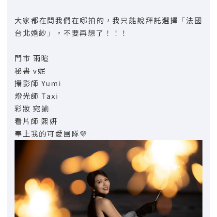
大家都在問我們在哪拍的，我只能說拜託選擇「法國
台北婚紗」，不要再想了！！！
門市 雨暄
秘書 v妮
攝影師 Yumi
燈光師 Taxi
彩妝 宛諭
看片師 熙妍
奉上我的可愛團隊💜