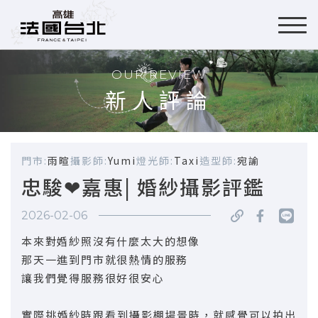
OUR REVIEW
新人評論
門市:
雨暄
攝影師:
Yumi
燈光師:
Taxi
造型師:
宛諭
忠駿❤嘉惠| 婚紗攝影評鑑
2026-02-06
本來對婚紗照沒有什麼太大的想像
那天一進到門市就很熱情的服務
讓我們覺得服務很好很安心
實際挑婚紗時跟看到攝影棚場景時，就感覺可以拍出