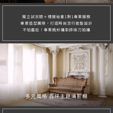
獨立試衣間＋禮服秘書1對1專業服務
專業造型團隊，打造時尚流行妝髮設計
不怕尷尬！專業婚紗攝影師操刀拍攝
多元風格 百坪主題攝影棚