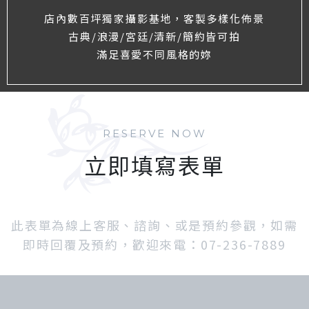
店內數百坪獨家攝影基地，客製多樣化佈景
古典/浪漫/宮廷/清新/簡約皆可拍
滿足喜愛不同風格的妳
RESERVE NOW
立即填寫表單
此表單為線上客服、諮詢、或是預約參觀，如需
即時回覆及預約，歡迎來電：07-236-7889