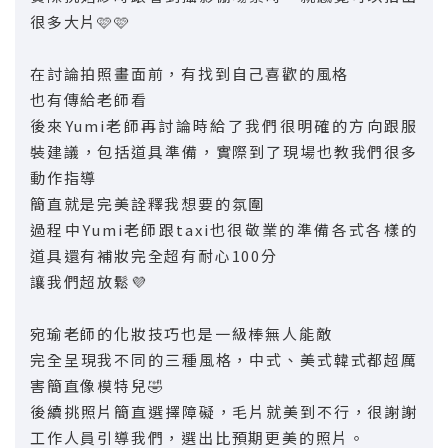
很多大片🩷🩷
在討論拍照畫面前，有找到自己喜歡的風格
也有傳給老師看
後來Yumi老師再討論時給了我們很明確的方向跟服
裝建議，包括道具準備，實際到了現場也教我們很多
動作指導
簡直就是完美詮釋我想要的氛圍
過程中Yumi老師跟taxi也很敬業的準備各式各樣的
道具還有補妝完全超有耐心100分
讓我們超放鬆💜
宛瑜老師的化妝技巧也是一級棒無人能敵
完全呈現我不同的三種風格，中式、美式韓式都超厲
害簡直像模特兒🤣
後續挑照片簡直選擇障礙，毛片就美到不行，很謝謝
工作人員引導我們，選出比預期更美的照片。