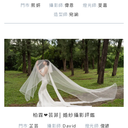
門市:
熙妍
攝影師:
偉恩
燈光師:
旻嘉
造型師:
宛諭
柏霖❤芸菲| 婚紗攝影評鑑
門市:
芷芸
攝影師:
David
燈光師:
俊諺