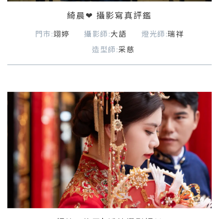
綺晨❤ 攝影寫真評鑑
門市:
翊婷
攝影師:
大語
燈光師:
瑞祥
造型師:
采慈