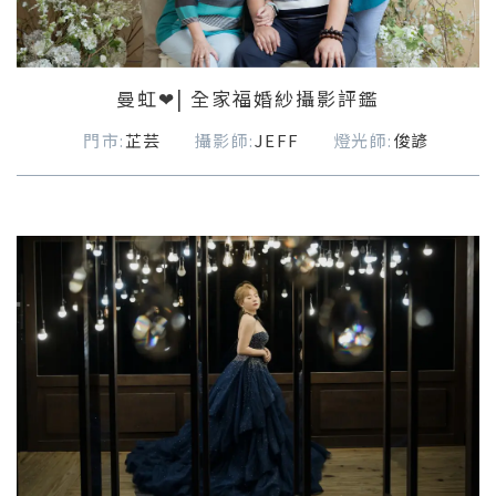
曼虹❤| 全家福婚紗攝影評鑑
門市:
芷芸
攝影師:
JEFF
燈光師:
俊諺