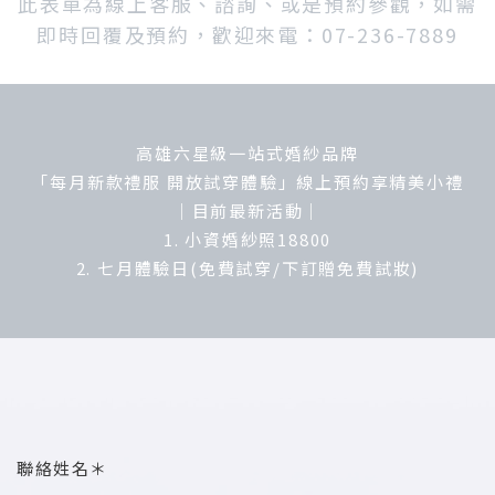
此表單為線上客服、諮詢、或是預約參觀，如需
即時回覆及預約，歡迎來電：07-236-7889
高雄六星級一站式婚紗品牌
「每月新款禮服 開放試穿體驗」線上預約享精美小禮
｜目前最新活動｜
1. 小資婚紗照18800
2. 七月體驗日(免費試穿/下訂贈免費試妝)
聯絡姓名＊