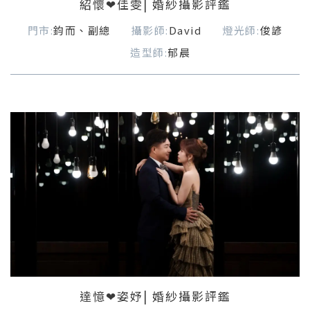
紹懷❤佳雯| 婚紗攝影評鑑
門市:
鈞而、副總
攝影師:
David
燈光師:
俊諺
造型師:
郁晨
達憶❤姿妤| 婚紗攝影評鑑