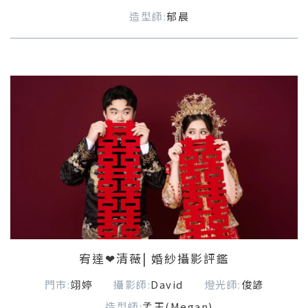
造型師:
郁晨
宥達❤清薇| 婚紗攝影評鑑
門市:
翊婷
攝影師:
David
燈光師:
俊諺
造型師:
孟玉(Megan)