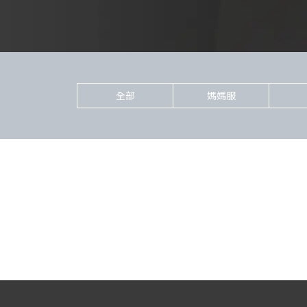
全部
媽媽服