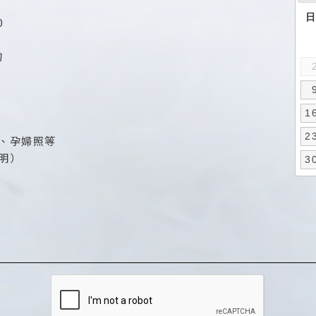
0
詢
1
2
、孕婦照等
明）
3