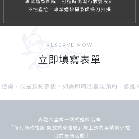
專業造型團隊，打造時尚流行妝髮設計
不怕尷尬！專業婚紗攝影師操刀拍攝
RESERVE NOW
立即填寫表單
諮詢、或是預約參觀，如需即時回覆及預約，歡迎來電：0
高雄六星級一站式婚紗品牌
「每月新款禮服 開放試穿體驗」線上預約享精美小禮
｜目前最新活動｜