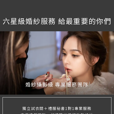
六星級婚紗服務
給最重要的你們
婚紗攝影級 專業服務團隊
獨立試衣間＋禮服秘書1對1專業服務