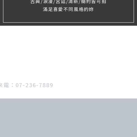
古典/浪漫/宮廷/清新/簡約皆可拍
滿足喜愛不同風格的妳
7-236-7889