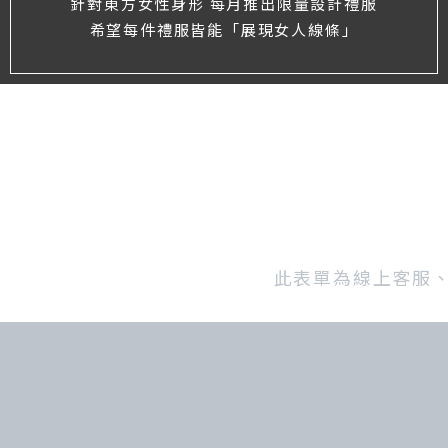
針對東方女性身形 每月推出限量設計禮服
希望每件禮服皆能「展現女人線條」
此表單為線上客服、