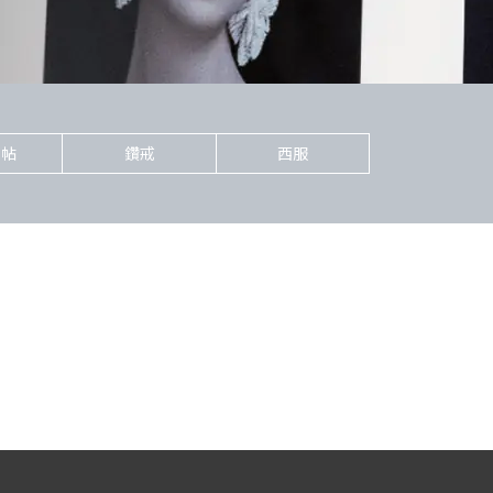
喜帖
鑽戒
西服